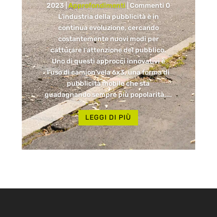
2023
|
Approfondimenti
| Commenti 0
L'industria della pubblicità è in
continua evoluzione, cercando
costantemente nuovi modi per
catturare l'attenzione del pubblico.
Uno di questi approcci innovativi è
l'uso di camion vela 6x3, una forma di
pubblicità mobile che sta
guadagnando sempre più popolarità....
LEGGI DI PIÙ