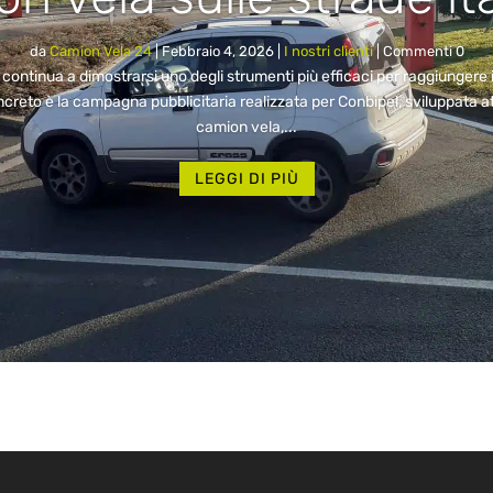
da
Camion Vela 24
|
Febbraio 4, 2026
|
I nostri clienti
| Commenti 0
ntinua a dimostrarsi uno degli strumenti più efficaci per raggiungere i
eto è la campagna pubblicitaria realizzata per Conbipel, sviluppata at
camion vela,...
LEGGI DI PIÙ