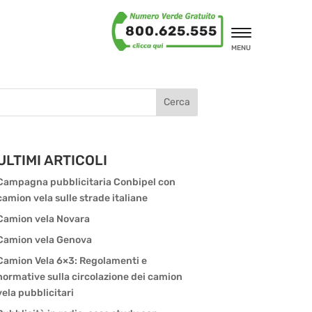
800.625.555
MENU
Cerca
ULTIMI ARTICOLI
Campagna pubblicitaria Conbipel con
camion vela sulle strade italiane
Camion vela Novara
Camion vela Genova
Camion Vela 6×3: Regolamenti e
normative sulla circolazione dei camion
vela pubblicitari