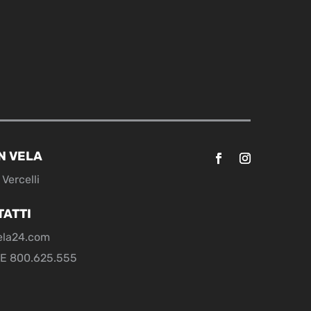
N VELA
Vercelli
TATTI
ela24.com
E 800.625.555