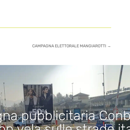
CAMPAGNA ELETTORALE MANGIAROTTI
→
a pubblicitaria Conb
n vela sulle strade it