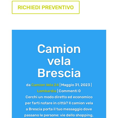
RICHIEDI PREVENTIVO
Camion
vela
Brescia
da
Camion Vela 24
|
Maggio 31, 2023
|
Lombardia
| Commenti 0
Cerchi un modo diretto ed economico
per farti notare in città? Il camion vela
a Brescia porta il tuo messaggio dove
passano le persone: vie dello shopping,