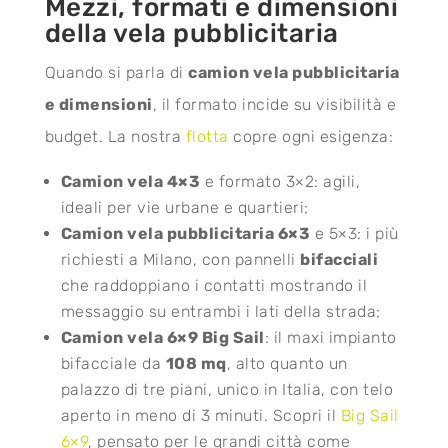
Mezzi, formati e dimensioni
della vela pubblicitaria
Quando si parla di
camion vela pubblicitaria
e dimensioni
, il formato incide su visibilità e
budget. La nostra
flotta
copre ogni esigenza:
Camion vela 4×3
e formato 3×2: agili,
ideali per vie urbane e quartieri;
Camion vela pubblicitaria 6×3
e 5×3: i più
richiesti a Milano, con pannelli
bifacciali
che raddoppiano i contatti mostrando il
messaggio su entrambi i lati della strada;
Camion vela 6×9 Big Sail
: il maxi impianto
bifacciale da
108 mq
, alto quanto un
palazzo di tre piani, unico in Italia, con telo
aperto in meno di 3 minuti. Scopri il
Big Sail
6×9
, pensato per le grandi città come