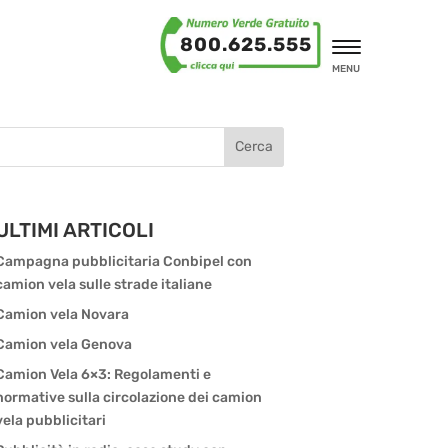
800.625.555
MENU
Cerca
ULTIMI ARTICOLI
Campagna pubblicitaria Conbipel con
camion vela sulle strade italiane
Camion vela Novara
Camion vela Genova
Camion Vela 6×3: Regolamenti e
normative sulla circolazione dei camion
vela pubblicitari