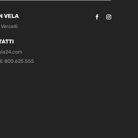
N VELA
Vercelli
TATTI
ela24.com
E 800.625.555