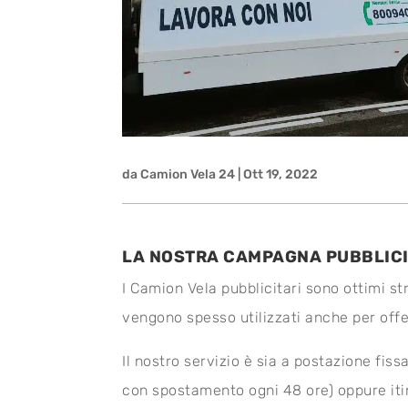
da
Camion Vela 24
|
Ott 19, 2022
LA NOSTRA CAMPAGNA PUBBLICI
I Camion Vela pubblicitari sono ottimi str
vengono spesso utilizzati anche per offe
Il nostro servizio è sia a postazione fis
con spostamento ogni 48 ore) oppure iti