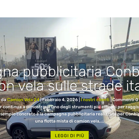
a pubblicitaria Conb
n vela sulle strade it
da
Camion Vela 24
|
Febbraio 4, 2026
|
I nostri clienti
| Commenti 0
continua a dimostrarsi uno degli strumenti più efficaci per raggi
esempio concreto è la campagna pubblicitaria realizzata per Conbip
una flotta mista di camion vela,...
LEGGI DI PIÙ