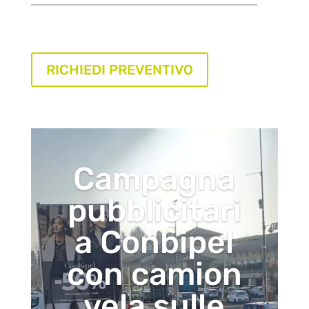
RICHIEDI PREVENTIVO
Campagna
pubblicitari
a Conbipel
con camion
vela sulle