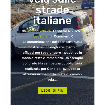
strade
italiane
da
Camion Vela 24
|
Febbraio 4, 2026
|
I
nostri clienti
| Commenti 0
La comunicazione outdoor continua a
dimostrarsi uno degli strumenti più
efficaci per raggiungere il pubblico in
modo diretto e immediato. Un esempio
concreto è la campagna pubblicitaria
realizzata per Conbipel, sviluppata
attraverso una flotta mista di camion
vela,...
LEGGI DI PIÙ